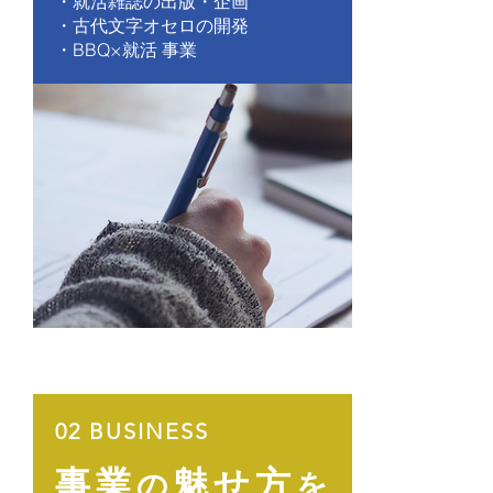
・就活雑誌の出版・企画
・古代文字オセロの開発
​・BBQ×就活 事業
02 BUSINESS
​事業
魅せ方
の
を