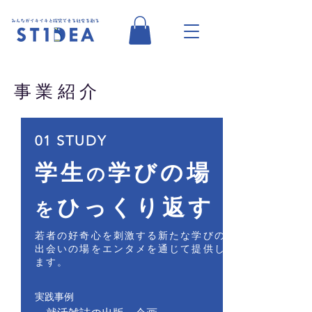
​事業紹介
01 STUDY
学生
学びの場
の
ひっくり返す
を
​若者の好奇心を刺激する新たな学びの
出会いの場をエンタメを通じて提供し
ます。
​実践事例