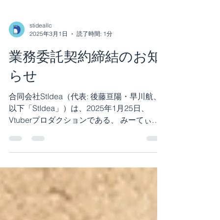
stideallc
2025年3月1日
読了時間: 1分
業務委託契約締結のお知
らせ
合同会社StIdea（代表: 後藤亘陽・早川航、
以下「StIdea」）は、2025年1月25日、
Vtuberプロダクションである、 みーてぃあ
らいぶプロダクションと業務委託契約を結
び、運営を行うことになりました。 みーて
ぃあらいぶロゴ...